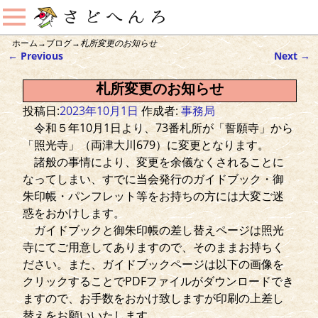
ホーム
→
ブログ
→
札所変更のお知らせ
←
Previous
Next
→
投稿ナビゲーション
札所変更のお知らせ
投稿日:
2023年10月1日
作成者:
事務局
令和５年10月1日より、73番札所が「誓願寺」から
「照光寺」（両津大川679）に変更となります。
諸般の事情により、変更を余儀なくされることに
なってしまい、すでに当会発行のガイドブック・御
朱印帳・パンフレット等をお持ちの方には大変ご迷
惑をおかけします。
ガイドブックと御朱印帳の差し替えページは照光
寺にてご用意してありますので、そのままお持ちく
ださい。また、ガイドブックページは以下の画像を
クリックすることでPDFファイルがダウンロードでき
ますので、お手数をおかけ致しますが印刷の上差し
替えをお願いいたします。